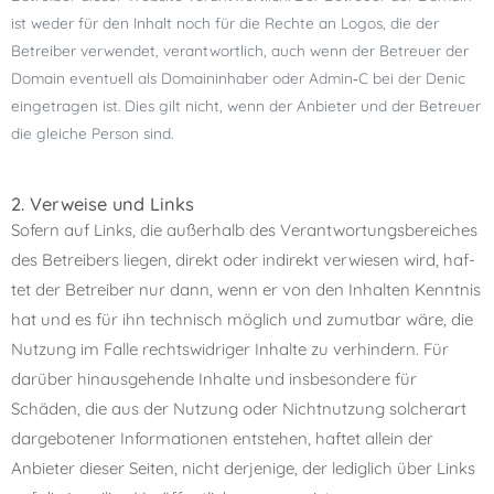
ist weder für den Inhalt noch für die Rechte an Logos, die der
Betreiber ver­wen­det, ver­ant­wort­lich, auch wenn der Betreuer der
Domain even­tu­ell als Domaininhaber oder Admin‑C bei der Denic
ein­ge­tra­gen ist. Dies gilt nicht, wenn der Anbieter und der Betreuer
die glei­che Person sind.
2. Verweise und Links
Sofern auf Links, die außer­halb des Verantwortungsbereiches
des Betreibers lie­gen, direkt oder indi­rekt ver­wie­sen wird, haf­
tet der Betreiber nur dann, wenn er von den Inhalten Kenntnis
hat und es für ihn tech­nisch mög­lich und zumut­bar wäre, die
Nutzung im Falle rechts­wid­ri­ger Inhalte zu ver­hin­dern. Für
dar­über hin­aus­ge­hende Inhalte und ins­be­son­dere für
Schäden, die aus der Nutzung oder Nichtnutzung sol­cher­art
dar­ge­bo­te­ner Informationen ent­ste­hen, haf­tet allein der
Anbieter die­ser Seiten, nicht der­je­nige, der ledig­lich über Links