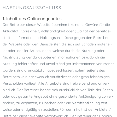
HAFTUNGSAUSSCHLUSS
1. Inhalt des Onlineangebotes
Der Betreiber die­ser Website über­nimmt kei­ner­lei Gewähr für die
Aktualität, Korrektheit, Vollständigkeit oder Qualität der bereit­ge­
stell­ten Informationen. Haftungsansprüche gegen den Betreiber
der Website oder den Dienstleister, die sich auf Schäden mate­ri­el­
ler oder ideel­ler Art bezie­hen, wel­che durch die Nutzung oder
Nichtnutzung der dar­ge­bo­te­nen Informationen bzw. durch die
Nutzung feh­ler­haf­ter und unvoll­stän­di­ger Informationen ver­ur­sacht
wur­den, sind grund­sätz­lich aus­ge­schlos­sen, sofern sei­tens des
Betreibers kein nach­weis­lich vor­sätz­li­ches oder grob fahr­läs­si­ges
Verschulden vor­liegt. Alle Angebote sind frei­blei­bend und unver­
bind­lich. Der Betreiber behält sich aus­drück­lich vor, Teile der Seiten
oder das gesamte Angebot ohne geson­derte Ankündigung zu ver­
än­dern, zu ergän­zen, zu löschen oder die Veröffentlichung zeit­
weise oder end­gül­tig ein­zu­stel­len. Für den Inhalt ist der Anbieter/​
Betreiber die­ser Website ver­ant­wort­lich. Der Betreuer der Domain