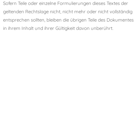
Sofern Teile oder ein­zelne Formulierungen die­ses Textes der
gel­ten­den Rechtslage nicht, nicht mehr oder nicht voll­stän­dig
ent­spre­chen soll­ten, blei­ben die übri­gen Teile des Dokumentes
in ihrem Inhalt und ihrer Gültigkeit davon unberührt.