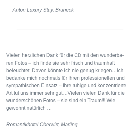
Anton Luxury Stay, Bruneck
Vielen herz­li­chen Dank für die
mit den wun­der­ba­
CD
ren Fotos – ich finde sie sehr frisch und traum­haft
beleuch­tet. Davon könnte ich nie genug kriegen…Ich
bedanke mich noch­mals für Ihren pro­fes­sio­nel­len und
sym­pa­thi­schen Einsatz – Ihre ruhige und kon­zen­trierte
Art tut uns immer sehr gut. ..Vielen vie­len Dank für die
wun­der­schö­nen Fotos – sie sind ein Traum!!! Wie
gewohnt natürlich …
Romantikhotel Oberwirt, Marling