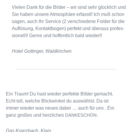
Vielen Dank für die Bilder – wir sind sehr glück­lich und
Sie haben unsere Atmosphäre erfasst!! Ich muß schon
sagen, auch Ihr Service (2 ver­schie­dene Folder für die
Auflösung, Kontaktbogen) per­fekt und über­aus pro­fes­
sio­nell!! Gerne und hof­fent­lich bald wieder!!
Hotel Gottinger, Waldkirchen
Ein Traum! Du hast wie­der per­fekte Bilder gemacht.
Echt toll, wel­che Blickwinkel du aus­wählst. Da ist
immer wie­der was neues dabei … auch für uns . Ein
ganz gro­ßes und herz­li­ches
.
DANKESCHÖN
Das Kranzbach, Klais