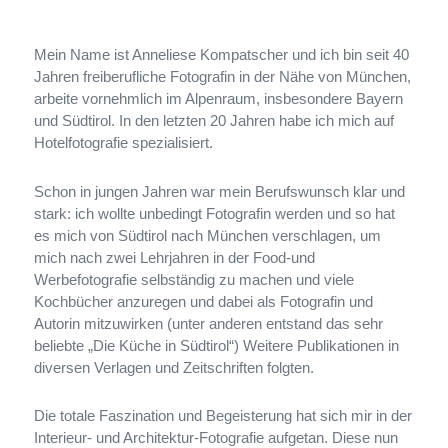
Mein Name ist Anneliese Kompatscher und ich bin seit 40
Jahren frei­be­ruf­li­che Fotografin in der Nähe von München,
arbeite vor­nehm­lich im Alpenraum, ins­be­son­dere Bayern
und Südtirol. In den letz­ten 20 Jahren habe ich mich auf
Hotelfotografie spezialisiert.
Schon in jun­gen Jahren war mein Berufswunsch klar und
stark: ich wollte unbe­dingt Fotografin wer­den und so hat
es mich von Südtirol nach München ver­schla­gen, um
mich nach zwei Lehrjahren in der Food-​und
Werbefotografie selb­stän­dig zu machen und viele
Kochbücher anzu­re­gen und dabei als Fotografin und
Autorin mit­zu­wir­ken (unter ande­ren ent­stand das sehr
beliebte „Die Küche in Südtirol“) Weitere Publikationen in
diver­sen Verlagen und Zeitschriften folgten.
Die totale Faszination und Begeisterung hat sich mir in der
Interieur- und Architektur-​Fotografie auf­ge­tan. Diese nun