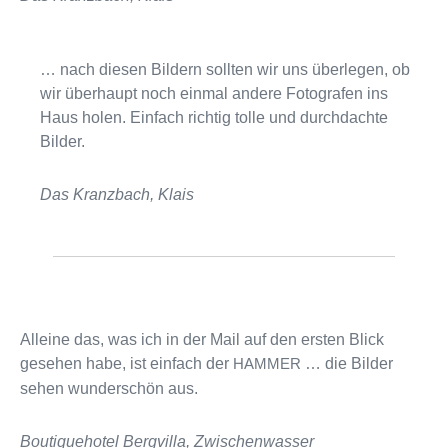
… nach die­sen Bildern soll­ten wir uns über­le­gen, ob
wir über­haupt noch ein­mal andere Fotografen ins
Haus holen. Einfach rich­tig tolle und durch­dachte
Bilder.
Das Kranzbach, Klais
Alleine das, was ich in der Mail auf den ers­ten Blick
gese­hen habe, ist ein­fach der
… die Bilder
HAMMER
sehen wun­der­schön aus.
Boutiquehotel Bergvilla, Zwischenwasser