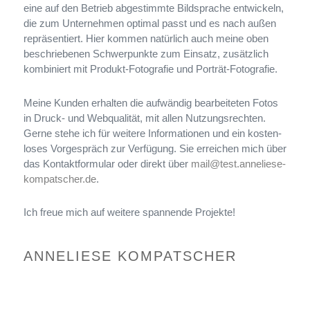
eine auf den Betrieb abge­stimmte Bildsprache ent­wi­ckeln,
die zum Unternehmen opti­mal passt und es nach außen
reprä­sen­tiert. Hier kom­men natür­lich auch meine oben
beschrie­be­nen Schwerpunkte zum Einsatz, zusätz­lich
kom­bi­niert mit Produkt-​Fotografie und Porträt-Fotografie.
Meine Kunden erhal­ten die auf­wän­dig bear­bei­te­ten Fotos
in Druck- und Webqualität, mit allen Nutzungsrechten.
Gerne stehe ich für wei­tere Informationen und ein kos­ten­
lo­ses Vorgespräch zur Verfügung. Sie errei­chen mich über
das Kontaktformular oder direkt über
mail@test.anneliese-
kompatscher.de
.
Ich freue mich auf wei­tere span­nende Projekte!
ANNELIESE KOMPATSCHER