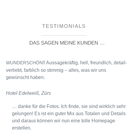
TESTIMONIALS
DAS SAGEN MEINE KUNDEN …
!! Aussagekräftig, hell, freund­lich, detail­
WUNDERSCHÖN
ver­liebt, farb­lich so stim­mig – alles, was wir uns
gewünscht haben.
Hotel Edelweiß, Zürs
… danke für die Fotos. Ich finde, sie sind wirk­lich sehr
gelun­gen! Es ist ein guter Mix aus Totalen und Details
und dar­aus kön­nen wir nun eine tolle Homepage
erstellen.