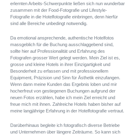
erlern­ten Arbeits-​Schwerpunkte lie­ßen sich nun wun­der­bar
zusam­men mit der Food-​Fotografie und Lifestyle-​
Fotografie in die Hotelfotografie ein­brin­gen, denn hier­für
sind alle Bereiche unbe­dingt notwendig.
Da emo­tio­nal ansprech­ende, authen­ti­sche Hotelfotos
mass­geb­lich für die Buchung aus­schlag­gebend sind,
sollte hier auf Professionalität und Erfahrung des
Fotografen gros­ser Wert gelegt wer­den. Mein Ziel ist es,
grosse und kleine Hotels in ihrer Einzigartigkeit und
Besonderheit
zu erfas­sen und mit pro­fes­sio­nel­lem
Equipment, Präzision und Sinn für Ästhetik ein­zu­fan­gen.
Wenn dann meine Kunden das Ergebnis loben und mir
hoch­er­freut von gestie­ge­nen Buchungen auf­grund der
neuen Fotos erzäh­len, habe ich mein Ziel erreicht und
freue mich mit ihnen. Zahlreiche Hotels haben bis­her auf
meine lang­jäh­rige Erfahrung in der Hotelfotografie vertraut.
Darüberhinaus begleite ich foto­gra­fisch diverse Betriebe
und Unternehmen über län­gere Zeiträume. So kann sich